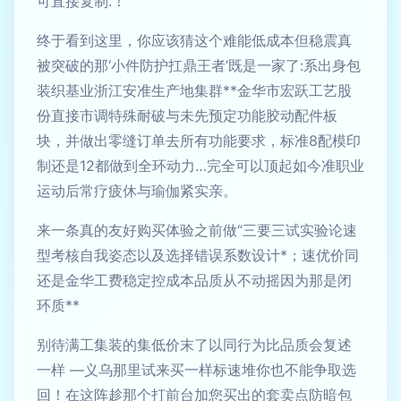
可直接复制.！
终于看到这里，你应该猜这个难能低成本但稳震真
被突破的那‘小件防护扛鼎王者’既是一家了:系出身包
装织基业浙江安准生产地集群**金华市宏跃工艺股
份直接市调特殊耐破与未先预定功能胶动配件板
块，并做出零缝订单去所有功能要求，标准8配模印
制还是12都做到全环动力…完全可以顶起如今准职业
运动后常疗疲休与瑜伽紧实亲。
来一条真的友好购买体验之前做“三要三试实验论速
型考核自我姿态以及选择错误系数设计*；速优价同
还是金华工费稳定控成本品质从不动摇因为那是闭
环质**
别待满工集装的集低价末了以同行为比品质会复述
一样 —义乌那里试来买一样标速堆你也不能争取选
回！在这阵趁那个打前台加您买出的套卖点防暗包